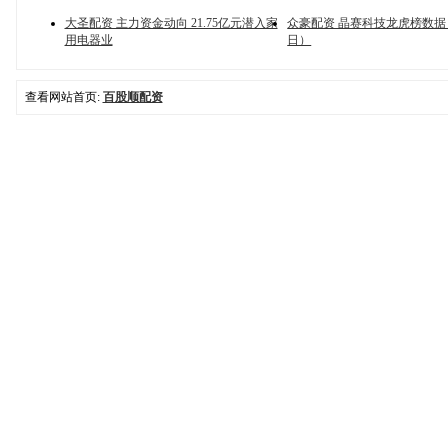
大圣配资 主力资金动向 21.75亿元潜入家
众豪配资 晶赛科技龙虎榜数据（
用电器业
日）
查看网站首页:
百股顺配资