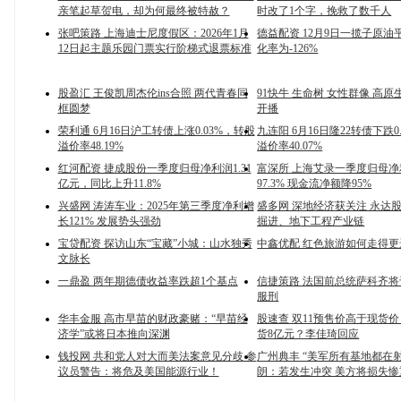
亲笔起草贺电，却为何最终被特赦？
时改了1个字，挽救了数千人
张吧策路 上海迪士尼度假区：2026年1月
德益配资 12月9日一揽子原油
12日起主题乐园门票实行阶梯式退票标准
化率为-126%
股盈汇 王俊凯周杰伦ins合照 两代青春同
91快牛 生命树 女性群像 高
框圆梦
开播
荣利通 6月16日沪工转债上涨0.03%，转股
九连阳 6月16日隆22转债下跌0
溢价率48.19%
溢价率40.07%
红河配资 捷成股份一季度归母净利润1.31
富深所 上海艾录一季度归母
亿元，同比上升11.8%
97.3% 现金流净额降95%
兴盛网 涛涛车业：2025年第三季度净利增
盛多网 深地经济获关注 永达
长121% 发展势头强劲
掘进、地下工程产业链
宝贷配资 探访山东“宝藏”小城：山水独秀
中鑫优配 红色旅游如何走得更
文脉长
一鼎盈 两年期德债收益率跌超1个基点
信捷策路 法国前总统萨科齐将
服刑
华丰金服 高市早苗的财政豪赌：“早苗经
股速查 双11预售价高于现货
济学”或将日本推向深渊
货8亿元？李佳琦回应
钱投网 共和党人对大而美法案意见分歧 参
广州典丰 “美军所有基地都在射
议员警告：将危及美国能源行业！
朗：若发生冲突 美方将损失惨