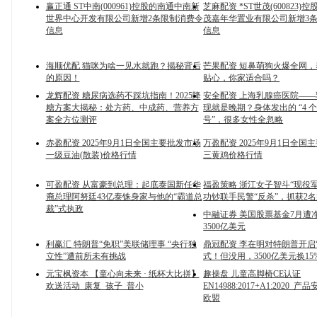
赢正通 ST中南(000961)控股的南通中南新
芝麻配资 *ST世茂(600823)
世界中心开发有限公司新增2条限制消费令
茂嘉年华置业有限公司新增3
信息
信息
海顺优配 猫咪为啥一见水就跑？揭秘背后
芒果配资 短鼻萌狗火爆全网
的原因！
贴心，你家适合吗？
龙辉配资 糖尿病选药不踩坑指南！2025降
安全配资 上海乳腺癌医院—
糖方案大揭秘：处方药、中成药、营养方
现就是晚期？身体发出的 “4 
案全方位测评
号”，很多女性全忽略
赤盈配资 2025年9月1日全国主要批发市场
万盈配资 2025年9月1日全国
一级豆油(散装)价格行情
三黄鸡价格行情
可盈配资 从富豪到总理：起底泰国新任华
福盈策略 浙江女子智斗“现役
裔总理阿努廷43亿泰铢身家与他的“霸道总
功钞联手民警“反杀”，抓获2
裁”式执政
中融证券 美国股票基金7月遭
3500亿美元
利赢汇 特朗普“免职”美联储理事 “央行独
鼎冠配资 李在明对特朗普开启
立性”遭前所未有挑战
式！但没用，3500亿美元换1
元宝枫资本 【童心向未来 · 纸杯大比拼】
趣操盘 儿童高脚椅CE认证
欢送活动_康复_孩子_普小
EN14988:2017+A1:2020_
欧盟