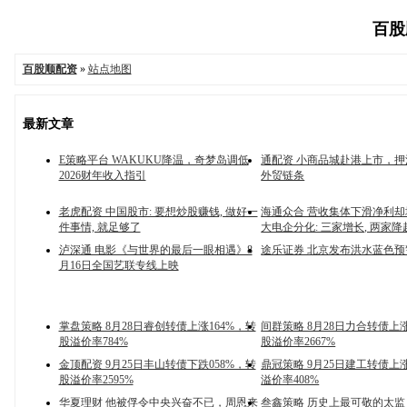
百股顺
百股顺配资
»
站点地图
最新文章
E策略平台 WAKUKU降温，奇梦岛调低
通配资 小商品城赴港上市，
2026财年收入指引
外贸链条
老虎配资 中国股市: 要想炒股赚钱, 做好一
海通众合 营收集体下滑净利却增1
件事情, 就足够了
大电企分化: 三家增长, 两家降超
泸深通 电影《与世界的最后一眼相遇》8
途乐证券 北京发布洪水蓝色预
月16日全国艺联专线上映
掌盘策略 8月28日睿创转债上涨164%，转
间群策略 8月28日力合转债上涨
股溢价率784%
股溢价率2667%
金顶配资 9月25日丰山转债下跌058%，转
鼎冠策略 9月25日建工转债上
股溢价率2595%
溢价率408%
华夏理财 他被俘令中央兴奋不已，周恩来
叁鑫策略 历史上最可敬的太